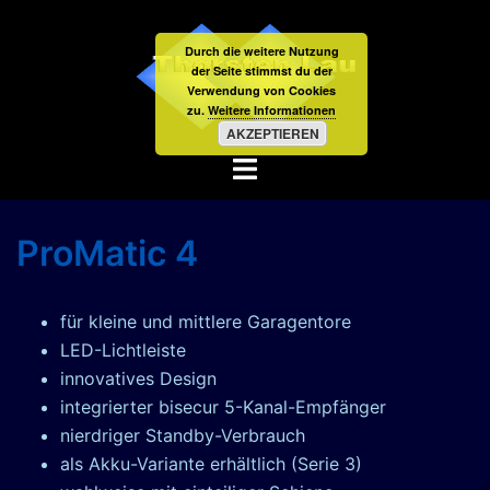
Zum
Inhalt
Durch die weitere Nutzung
springen
der Seite stimmst du der
Verwendung von Cookies
zu.
Weitere Informationen
AKZEPTIEREN
Menü
umschalten
ProMatic 4
für kleine und mittlere Garagentore
LED-Lichtleiste
innovatives Design
integrierter bisecur 5-Kanal-Empfänger
nierdriger Standby-Verbrauch
als Akku-Variante erhältlich (Serie 3)